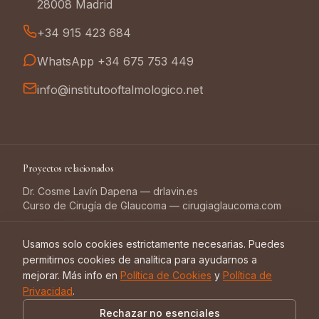
28008 Madrid
+34 915 423 684
WhatsApp +34 675 753 449
info@institutooftalmologico.net
Proyectos relacionados
Dr. Cosme Lavín Dapena — drlavin.es
Curso de Cirugía de Glaucoma — cirugiaglaucoma.com
Usamos solo cookies estrictamente necesarias. Puedes
Síguenos
permitirnos cookies de analítica para ayudarnos a
mejorar. Más info en
Política de Cookies
y
Política de
Instagram
Facebook
Doctoralia
Top Doctors
Privacidad
.
Rechazar no esenciales