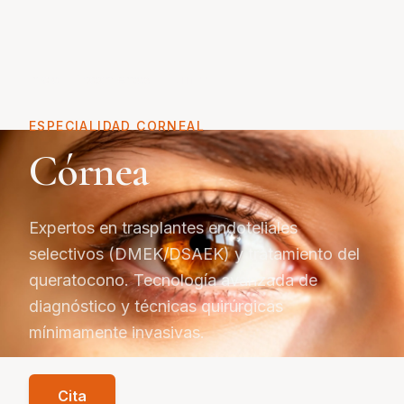
Inicio
Tratamientos
Córnea
ESPECIALIDAD CORNEAL
Córnea
Expertos en trasplantes endoteliales
selectivos (DMEK/DSAEK) y tratamiento del
queratocono. Tecnología avanzada de
diagnóstico y técnicas quirúrgicas
mínimamente invasivas.
Cita